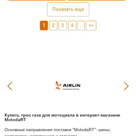
Показать еще
1
2
3
4
..
>>
Купить
Трос газа для мотоцикла
в интернет-магазине
МоtodaRT
Основные направления поставок "МоtodaRT": шины,