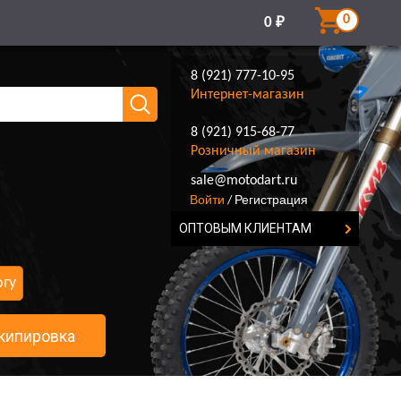
0
0
₽
8 (921) 777-10-95
Интернет-магазин
8 (921) 915-68-77
Розничный магазин
8 (921) 777-10-95
sale@motodart.ru
Войти
Регистрация
/
ОПТОВЫМ КЛИЕНТАМ
огу
кипировка