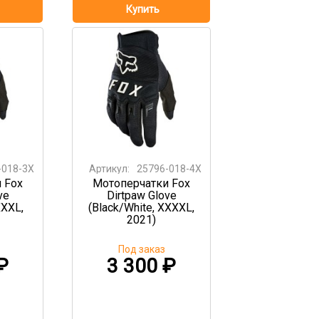
-018-3X
Артикул:
25796-018-4X
 Fox
Мотоперчатки Fox
ve
Dirtpaw Glove
XXXL,
(Black/White, XXXXL,
2021)
Под заказ
₽
3 300
₽