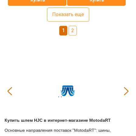
Показать еще
1
2
Купить
Шлем HJC
в интернет-магазине МоtodaRT
Основные направления поставок "МоtodaRT": шины,