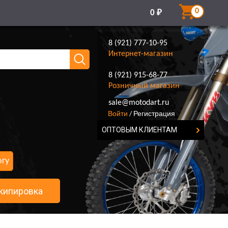
0
0
₽
8 (921) 777-10-95
Интернет-магазин
8 (921) 915-68-77
Розничный магазин
8 (921) 777-10-95
sale@motodart.ru
Войти
Регистрация
/
ОПТОВЫМ КЛИЕНТАМ
огу
кипировка