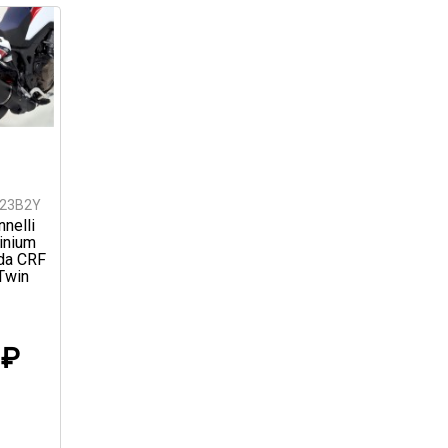
823B2Y
nelli
inium
nda CRF
Twin
0
₽