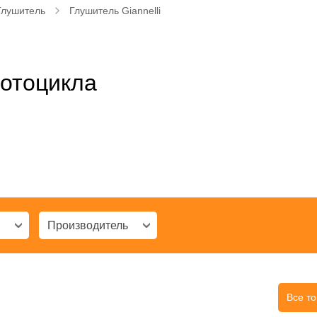
Глушитель
Глушитель Giannelli
мотоцикла
:
Производитель
Все т