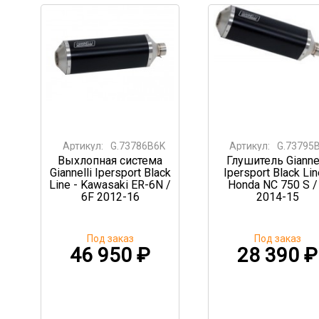
Артикул:
G.73786B6K
Артикул:
G.73795
Выхлопная система
Глушитель Giannel
Giannelli Ipersport Black
Ipersport Black Lin
Line - Kawasaki ER-6N /
Honda NC 750 S /
6F 2012-16
2014-15
Под заказ
Под заказ
46 950
₽
28 390
₽