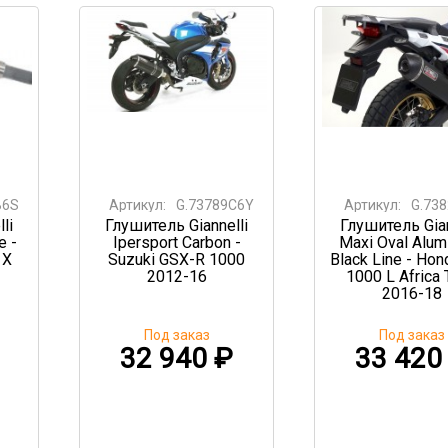
B6S
Артикул:
G.73789C6Y
Артикул:
G.73
li
Глушитель Giannelli
Глушитель Gian
e -
Ipersport Carbon -
Maxi Oval Alum
 X
Suzuki GSX-R 1000
Black Line - Ho
2012-16
1000 L Africa 
2016-18
Под заказ
Под заказ
32 940
₽
33 42