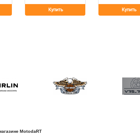
магазине МоtodaRT