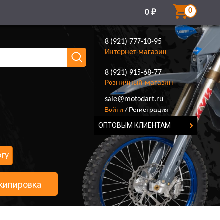
0
0
₽
8 (921) 777-10-95
Интернет-магазин
8 (921) 915-68-77
Розничный магазин
8 (921) 777-10-95
sale@motodart.ru
Войти
Регистрация
/
ОПТОВЫМ КЛИЕНТАМ
огу
кипировка