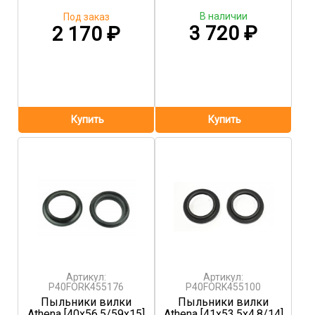
В наличии
Под заказ
3 720
₽
2 170
₽
Артикул:
Артикул:
P40FORK455176
P40FORK455100
Пыльники вилки
Пыльники вилки
Athena [40x56.5/59x15]
Athena [41x53.5x4.8/14]