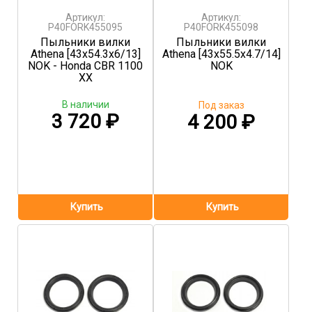
Артикул:
Артикул:
P40FORK455095
P40FORK455098
Пыльники вилки
Пыльники вилки
Athena [43x54.3x6/13]
Athena [43x55.5x4.7/14]
NOK - Honda CBR 1100
NOK
XX
В наличии
Под заказ
3 720
₽
4 200
₽