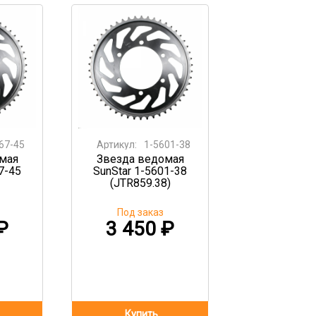
67-45
Артикул:
1-5601-38
мая
Звезда ведомая
7-45
SunStar 1-5601-38
(JTR859.38)
Под заказ
₽
3 450
₽