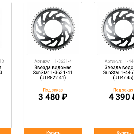
43
Артикул:
1-3631-41
Артикул:
1-44
я
Звезда ведомая
Звезда ведо
43
SunStar 1-3631-41
SunStar 1-446
(JTR822.41)
(JTR7.45)
Под заказ
Под заказ
3 480
₽
4 390