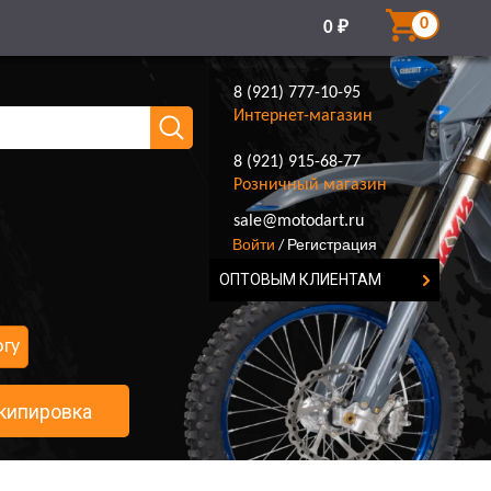
0
0
₽
8 (921) 777-10-95
Интернет-магазин
8 (921) 915-68-77
Розничный магазин
8 (921) 777-10-95
sale@motodart.ru
Войти
Регистрация
/
ОПТОВЫМ КЛИЕНТАМ
огу
кипировка