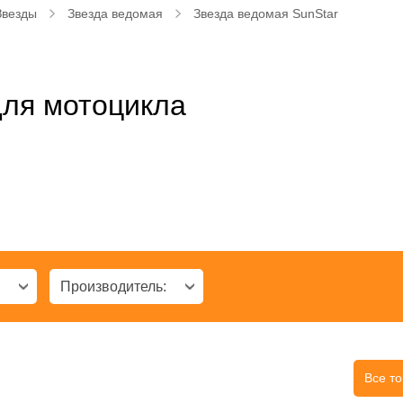
Звезды
Звезда ведомая
Звезда ведомая SunStar
для мотоцикла
:
Производитель:
Все т