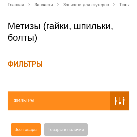
Главная
Запчасти
Запчасти для скутеров
Тюнинг д
Метизы (гайки, шпильки,
болты)
ФИЛЬТРЫ
ФИЛЬТРЫ
Все товары
Товары в наличии