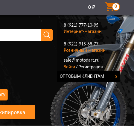
0
0
₽
8 (921) 777-10-95
Интернет-магазин
8 (921) 915-68-77
Розничный магазин
8 (921) 777-10-95
sale@motodart.ru
Войти
Регистрация
/
ОПТОВЫМ КЛИЕНТАМ
огу
кипировка